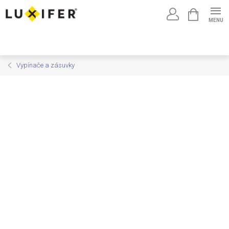
Prejsť
NÁKUPNÝ
na
KOŠÍK
obsah
Vypínače a zásuvky