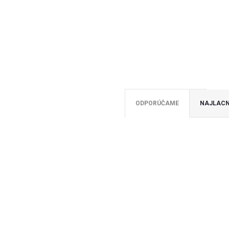
ODPORÚČAME
NAJLACN