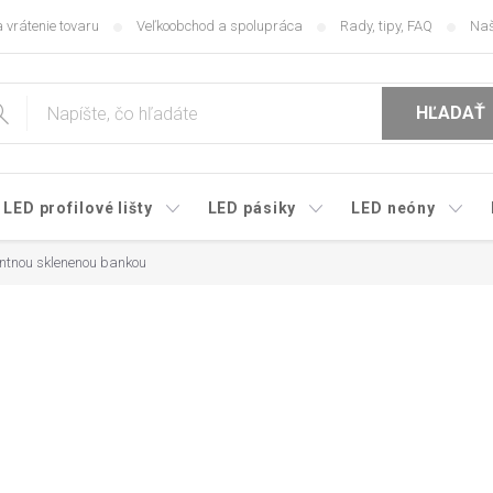
 vrátenie tovaru
Veľkoobchod a spolupráca
Rady, tipy, FAQ
Naš
HĽADAŤ
LED profilové lišty
LED pásiky
LED neóny
entnou sklenenou bankou