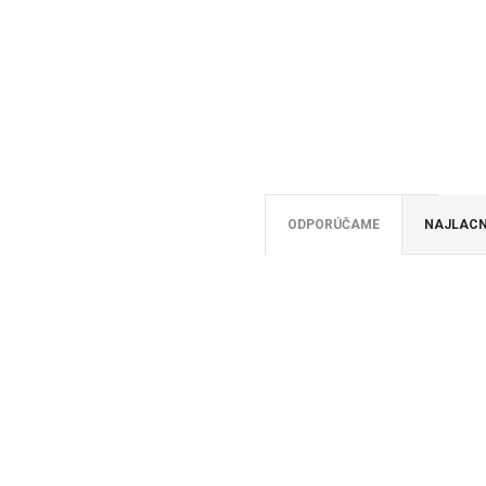
ODPORÚČAME
NAJLACN