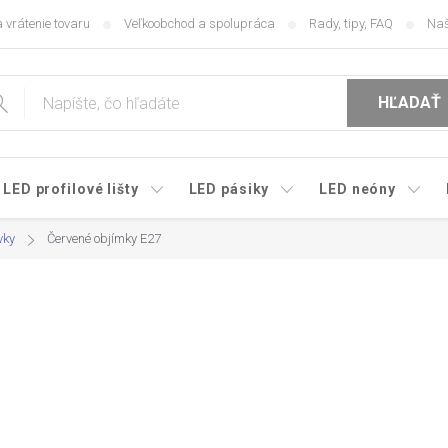
 vrátenie tovaru
Veľkoobchod a spolupráca
Rady, tipy, FAQ
Naš
HĽADAŤ
LED profilové lišty
LED pásiky
LED neóny
vky
Červené objímky E27