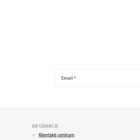
Email
Vložením e-mailu súhlasíte s
podmienkami 
INFORMÁCIE
Klientské centrum