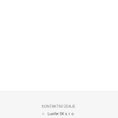
Odoberať newsletter
Z
á
p
ä
KONTAKTNÍ ÚDAJE
t
Luxifer SK s. r. o.
i