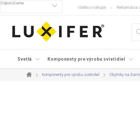
Prejsť
Všetko o nákupe
Reklamácia a
na
obsah
Svetlá
Komponenty pre výrobu svietidiel
Komponenty pre výrobu svietidiel
Objímky na žiaro
Domov