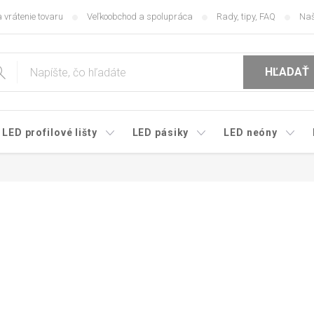
 vrátenie tovaru
Veľkoobchod a spolupráca
Rady, tipy, FAQ
Naš
HĽADAŤ
LED profilové lišty
LED pásiky
LED neóny