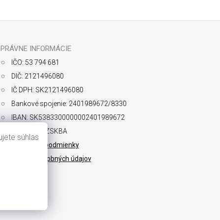
PRÁVNE INFORMÁCIE
IČO: 53 794 681
DIČ: 2121496080
IČ DPH: SK2121496080
Bankové spojenie: 2401989672/8330
IBAN: SK5383300000002401989672
SWIFT: FIOZSKBA
jete súhlas
Obchodné podmienky
Ochrana osobných údajov