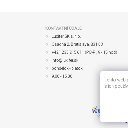
Z
á
p
ä
KONTAKTNÍ ÚDAJE
t
Luxifer SK s. r. o.
i
e
Osadná 2, Bratislava, 831 03
+421 233 215 611 (PO-PI, 9 - 15 hod)
info@luxifer.sk
pondelok - piatok
9.00 - 15.00
Tento web p
s ich použí