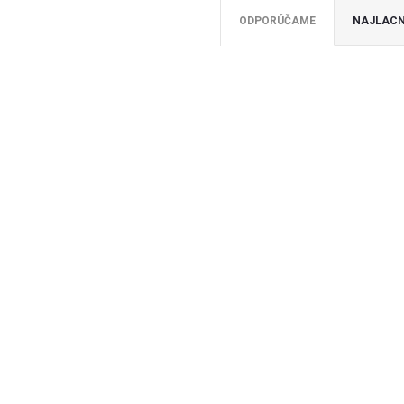
ODPORÚČAME
NAJLACN