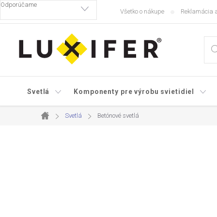
Prejsť
Všetko o nákupe
Reklamácia a
na
obsah
Svetlá
Komponenty pre výrobu svietidiel
Svetlá
Betónové svetlá
Domov