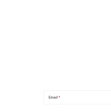
Email
Vložením e-mailu súhlasíte s
podmienkami 