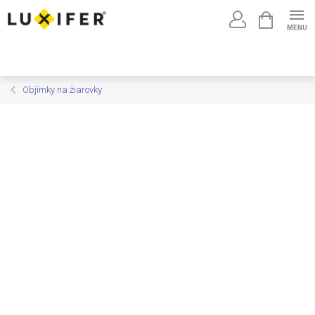
Prejsť
NÁKUPNÝ
na
KOŠÍK
obsah
Objímky na žiarovky