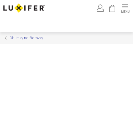
Prejsť
NÁKUPNÝ
na
KOŠÍK
obsah
Objímky na žiarovky